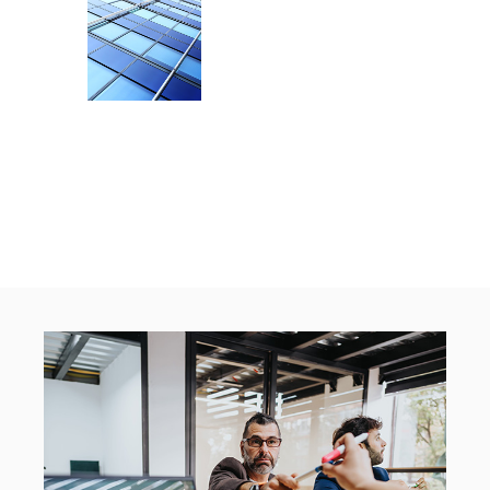
Microsoft
podrška
Microsoft
tehnička
podrška