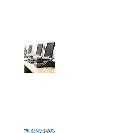
Ovlašteni
servis za
Lenovo, HP,
IBM, Acer,
Fujitsu
Prodajne
usluge
Pronađite
optimalni
hardware, tzv.
best buy.