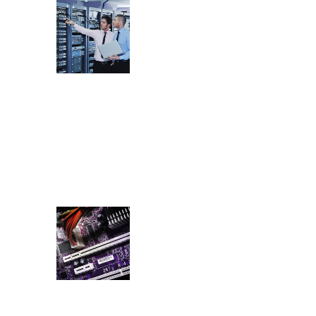
Sistemske
integracije
Rješenja iza
kojih stoje
renomirani
proizvođači
Servis