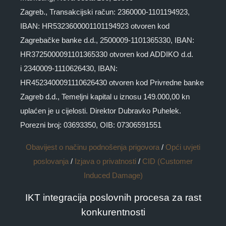
Zagreb., Transakcijski račun: 2360000-1101194923,
IBAN: HR5323600001101194923 otvoren kod
Zagrebačke banke d.d., 2500009-1101365330, IBAN:
HR3725000091101365330 otvoren kod ADDIKO d.d.
i 2340009-1110626430, IBAN:
HR4523400091110626430 otvoren kod Privredne banke
Zagreb d.d., Temeljni kapital u iznosu 149.000,00 kn
uplaćen je u cijelosti. Direktor Dubravko Puhelek.
Porezni broj: 03693350, OIB: 07306591551
Obavijest o načinu podnošenja prigovora
/
Opći uvjeti
poslovanja
/
Izjava o privatnosti
/
CID (Customer
Induced Damage)
IKT integracija poslovnih procesa za rast
konkurentnosti