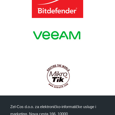
Zel-Cos d.o.o. za elektroničko-informatičke usluge i
marketing, Nova cesta 166, 10000