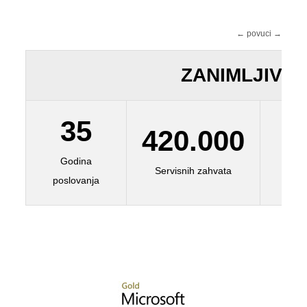
← povuci →
ZANIMLJIVE 
35
420.000
Godina
St
Servisnih zahvata
poslovanja
zapo