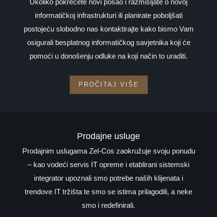
Ukoliko pokrećete novi posao i razmišljate o novoj
informatičkoj infrastrukturi ili planirate poboljšati
postojeću slobodno nas kontaktirajte kako bismo Vam
osigurali besplatnog informatičkog savjetnika koji će
pomoći u donošenju odluke na koji način to uraditi.
PROČITAJ VIŠE
Prodajne usluge
Prodajnim uslugama Zel-Cos zaokružuje svoju ponudu
– kao vodeći servis IT opreme i etablirani sistemski
integrator upoznali smo potrebe naših klijenata i
trendove IT tržišta te smo se istima prilagodili, a neke
smo i redefinirali.