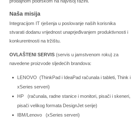
prodajnom podrškom na najvišoj razini.
Naša misija
Integracijom IT rješenja u poslovanje naših korisnika
stvarati dodanu vrijednost unaprjeđivanjem produktivnosti i
konkurentnosti na tržištu.
OVLAŠTENI SERVIS
(servis u jamstvenom roku) za
navedene proizvode sljedećih brandova:
LENOVO (ThinkPad i IdeaPad računala i tableti, Think i
xSeries serveri)
HP (računala, radne stanice i monitori, pisači i skeneri,
pisači velikog formata DesignJet serije)
IBM/Lenovo (xSeries serveri)