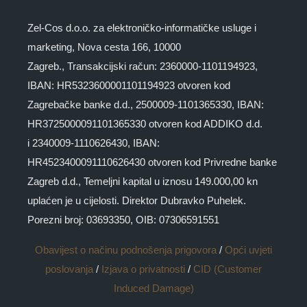
Zel-Cos d.o.o. za elektroničko-informatičke usluge i
marketing, Nova cesta 166, 10000
Zagreb., Transakcijski račun: 2360000-1101194923,
IBAN: HR5323600001101194923 otvoren kod
Zagrebačke banke d.d., 2500009-1101365330, IBAN:
HR3725000091101365330 otvoren kod ADDIKO d.d.
i 2340009-1110626430, IBAN:
HR4523400091110626430 otvoren kod Privredne banke
Zagreb d.d., Temeljni kapital u iznosu 149.000,00 kn
uplaćen je u cijelosti. Direktor Dubravko Puhelek.
Porezni broj: 03693350, OIB: 07306591551
Obavijest o načinu podnošenja prigovora
/
Opći uvjeti
poslovanja
/
Izjava o privatnosti
/
CID (Customer
Induced Damage)