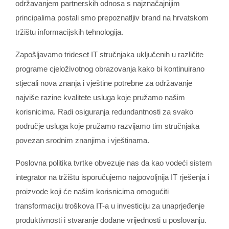
održavanjem partnerskih odnosa s najznačajnijim
principalima postali smo prepoznatljiv brand na hrvatskom
tržištu informacijskih tehnologija.
Zapošljavamo trideset IT stručnjaka uključenih u različite
programe cjeloživotnog obrazovanja kako bi kontinuirano
stjecali nova znanja i vještine potrebne za održavanje
najviše razine kvalitete usluga koje pružamo našim
korisnicima. Radi osiguranja redundantnosti za svako
područje usluga koje pružamo razvijamo tim stručnjaka
povezan srodnim znanjima i vještinama.
Poslovna politika tvrtke obvezuje nas da kao vodeći sistem
integrator na tržištu isporučujemo najpovoljnija IT rješenja i
proizvode koji će našim korisnicima omogućiti
transformaciju troškova IT-a u investiciju za unaprjeđenje
produktivnosti i stvaranje dodane vrijednosti u poslovanju.