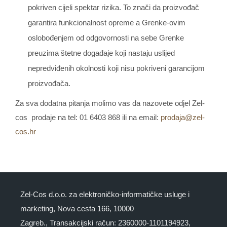
pokriven cijeli spektar rizika. To znači da proizvođač
garantira funkcionalnost opreme a Grenke-ovim
oslobođenjem od odgovornosti na sebe Grenke
preuzima štetne događaje koji nastaju uslijed
nepredviđenih okolnosti koji nisu pokriveni garancijom
proizvođača.
Za sva dodatna pitanja molimo vas da nazovete odjel Zel-
cos prodaje na tel: 01 6403 868 ili na email:
prodaja@zel-
cos.hr
Zel-Cos d.o.o. za elektroničko-informatičke usluge i
marketing, Nova cesta 166, 10000
Zagreb., Transakcijski račun: 2360000-1101194923,