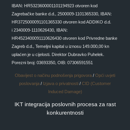
IBAN: HR5323600001101194923 otvoren kod
Zagrebačke banke d.d., 2500009-1101365330, IBAN:
HR3725000091101365330 otvoren kod ADDIKO d.d.
i 2340009-1110626430, IBAN:
HR4523400091110626430 otvoren kod Privredne banke
Zagreb d.d., Temeljni kapital u iznosu 149.000,00 kn
uplaćen je u cijelosti. Direktor Dubravko Puhelek.
Porezni broj: 03693350, OIB: 07306591551
Obavijest o načinu podnošenja prigovora
/
Opći uvjeti
poslovanja
/
Izjava o privatnosti
/
CID (Customer
Induced Damage)
IKT integracija poslovnih procesa za rast
konkurentnosti