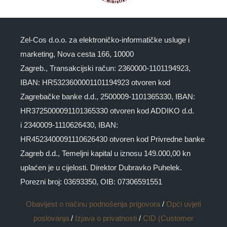
Zel-Cos d.o.o. za elektroničko-informatičke usluge i
marketing, Nova cesta 166, 10000
Zagreb., Transakcijski račun: 2360000-1101194923,
IBAN: HR5323600001101194923 otvoren kod
Zagrebačke banke d.d., 2500009-1101365330, IBAN:
HR3725000091101365330 otvoren kod ADDIKO d.d.
i 2340009-1110626430, IBAN:
HR4523400091110626430 otvoren kod Privredne banke
Zagreb d.d., Temeljni kapital u iznosu 149.000,00 kn
uplaćen je u cijelosti. Direktor Dubravko Puhelek.
Porezni broj: 03693350, OIB: 07306591551
Obavijest o načinu podnošenja prigovora
/
Opći uvjeti
poslovanja
/
Izjava o privatnosti
/
CID (Customer