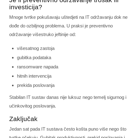
investicija?
Mnoge tvrtke pokušavaju uštedjeti na IT održavanju dok ne
dođe do ozbiljnog problema. U praksi je preventivno
održavanje višestruko jeftinije od:
višesatnog zastoja
gubitka podataka
ransomware napada
hitnih intervencija
prekida poslovanja
Stabilan IT sustav danas nije luksuz nego temelj sigurnog i
učinkovitog poslovanja.
Zaključak
Jedan sat pada IT sustava često košta puno više nego što
tvrtke očekuju. Gubitak produktivnosti, prekid poslovanja i