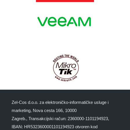
Zel-Cos d.o.o. za elektroničko-informatičke usluge i
marketing, Nova cesta 166, 10000
Zagreb., Transakcijski račun: 2360000-1101194923,
IBAN: HR5323600001101194923 otvoren kod