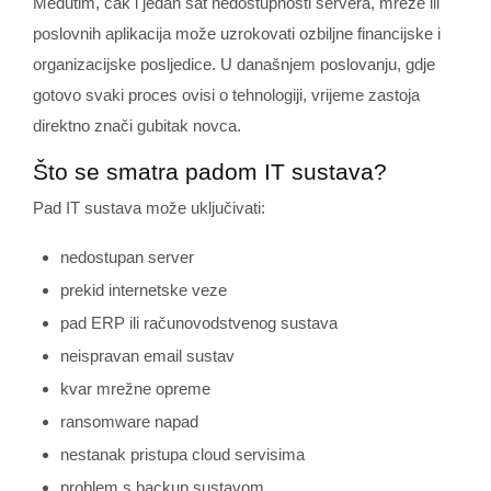
Međutim, čak i jedan sat nedostupnosti servera, mreže ili
poslovnih aplikacija može uzrokovati ozbiljne financijske i
organizacijske posljedice. U današnjem poslovanju, gdje
gotovo svaki proces ovisi o tehnologiji, vrijeme zastoja
direktno znači gubitak novca.
Što se smatra padom IT sustava?
Pad IT sustava može uključivati:
nedostupan server
prekid internetske veze
pad ERP ili računovodstvenog sustava
neispravan email sustav
kvar mrežne opreme
ransomware napad
nestanak pristupa cloud servisima
problem s backup sustavom