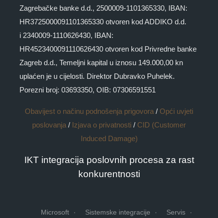
Zagrebačke banke d.d., 2500009-1101365330, IBAN:
HR3725000091101365330 otvoren kod ADDIKO d.d.
i 2340009-1110626430, IBAN:
HR4523400091110626430 otvoren kod Privredne banke
Zagreb d.d., Temeljni kapital u iznosu 149.000,00 kn
uplaćen je u cijelosti. Direktor Dubravko Puhelek.
Porezni broj: 03693350, OIB: 07306591551
Obavijest o načinu podnošenja prigovora
/
Opći uvjeti
poslovanja
/
Izjava o privatnosti
/
CID (Customer
Induced Damage)
IKT integracija poslovnih procesa za rast
konkurentnosti
Microsoft
Sistemske integracije
Servis