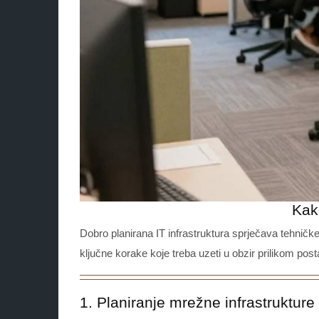
Kak
Dobro planirana IT infrastruktura sprječava tehni
ključne korake koje treba uzeti u obzir prilikom po
1. Planiranje mrežne infrastrukture