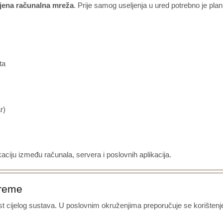
ljena računalna mreža
. Prije samog useljenja u ured potrebno je pla
ta
r)
iju između računala, servera i poslovnih aplikacija.
preme
st cijelog sustava. U poslovnim okruženjima preporučuje se korište