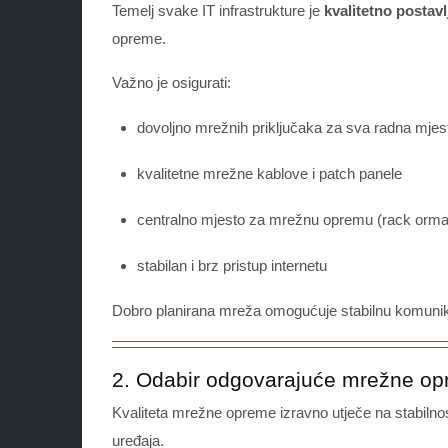
Temelj svake IT infrastrukture je
kvalitetno postav
opreme.
Važno je osigurati:
dovoljno mrežnih priključaka za sva radna mjes
kvalitetne mrežne kablove i patch panele
centralno mjesto za mrežnu opremu (rack orma
stabilan i brz pristup internetu
Dobro planirana mreža omogućuje stabilnu komunikac
2. Odabir odgovarajuće mrežne o
Kvaliteta mrežne opreme izravno utječe na stabilno
uređaja.