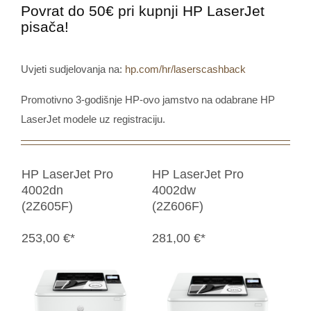
Povrat do 50€ pri kupnji HP LaserJet
pisača!
Uvjeti sudjelovanja na:
hp.com/hr/laserscashback
Promotivno 3-godišnje HP-ovo jamstvo na odabrane HP
LaserJet modele uz registraciju.
HP LaserJet Pro
HP LaserJet Pro
4002dn
4002dw
(2Z605F)
(2Z606F)
253,00 €*
281,00 €*