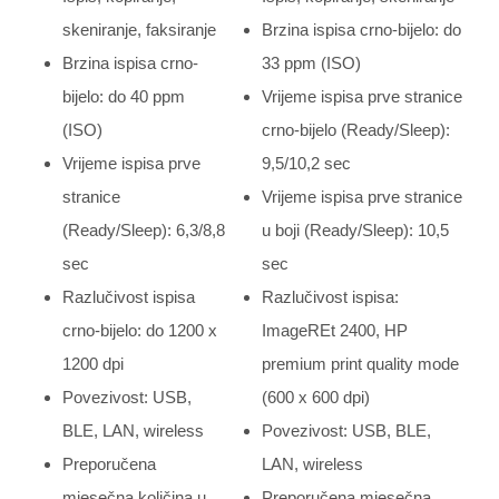
skeniranje, faksiranje
Brzina ispisa crno-bijelo: do
Brzina ispisa crno-
33 ppm (ISO)
bijelo: do 40 ppm
Vrijeme ispisa prve stranice
(ISO)
crno-bijelo (Ready/Sleep):
Vrijeme ispisa prve
9,5/10,2 sec
stranice
Vrijeme ispisa prve stranice
(Ready/Sleep): 6,3/8,8
u boji (Ready/Sleep): 10,5
sec
sec
Razlučivost ispisa
Razlučivost ispisa:
crno-bijelo: do 1200 x
ImageREt 2400, HP
1200 dpi
premium print quality mode
Povezivost: USB,
(600 x 600 dpi)
BLE, LAN, wireless
Povezivost: USB, BLE,
Preporučena
LAN, wireless
mjesečna količina u
Preporučena mjesečna