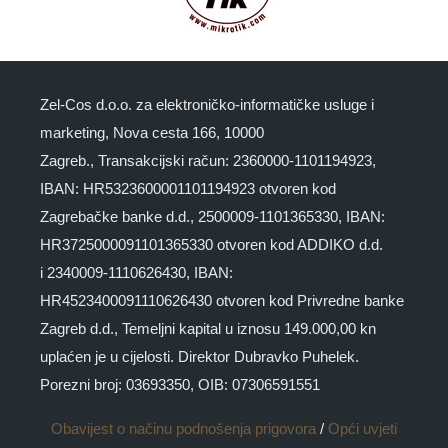
Zel-Cos d.o.o. za elektroničko-informatičke usluge i
marketing, Nova cesta 166, 10000
Zagreb., Transakcijski račun: 2360000-1101194923,
IBAN: HR5323600001101194923 otvoren kod
Zagrebačke banke d.d., 2500009-1101365330, IBAN:
HR3725000091101365330 otvoren kod ADDIKO d.d.
i 2340009-1110626430, IBAN:
HR4523400091110626430 otvoren kod Privredne banke
Zagreb d.d., Temeljni kapital u iznosu 149.000,00 kn
uplaćen je u cijelosti. Direktor Dubravko Puhelek.
Porezni broj: 03693350, OIB: 07306591551
Obavijest o načinu podnošenja prigovora
/
Opći uvjeti