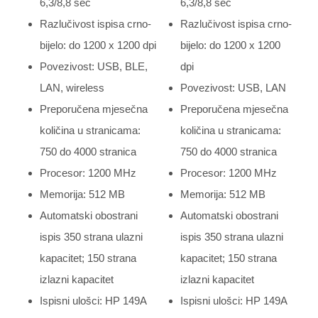
6,3/8,8 sec
6,3/8,8 sec
Razlučivost ispisa crno-
Razlučivost ispisa crno-
bijelo: do 1200 x 1200 dpi
bijelo: do 1200 x 1200
Povezivost: USB, BLE,
dpi
LAN, wireless
Povezivost: USB, LAN
Preporučena mjesečna
Preporučena mjesečna
količina u stranicama:
količina u stranicama:
750 do 4000 stranica
750 do 4000 stranica
Procesor: 1200 MHz
Procesor: 1200 MHz
Memorija: 512 MB
Memorija: 512 MB
Automatski obostrani
Automatski obostrani
ispis 350 strana ulazni
ispis 350 strana ulazni
kapacitet; 150 strana
kapacitet; 150 strana
izlazni kapacitet
izlazni kapacitet
Ispisni ulošci: HP 149A
Ispisni ulošci: HP 149A