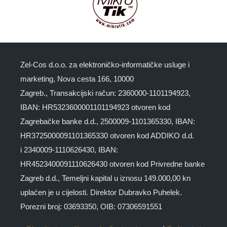
Zel-Cos d.o.o. za elektroničko-informatičke usluge i
marketing, Nova cesta 166, 10000
Zagreb., Transakcijski račun: 2360000-1101194923,
IBAN: HR5323600001101194923 otvoren kod
Zagrebačke banke d.d., 2500009-1101365330, IBAN:
HR3725000091101365330 otvoren kod ADDIKO d.d.
i 2340009-1110626430, IBAN:
HR4523400091110626430 otvoren kod Privredne banke
Zagreb d.d., Temeljni kapital u iznosu 149.000,00 kn
uplaćen je u cijelosti. Direktor Dubravko Puhelek.
Porezni broj: 03693350, OIB: 07306591551