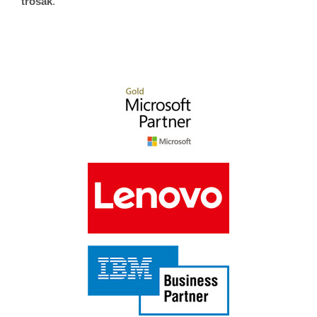
trošak
.