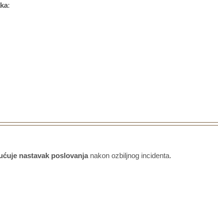
aka
:
gućuje nastavak poslovanja
nakon ozbiljnog incidenta.