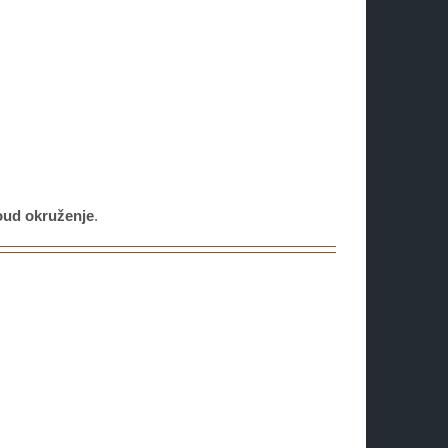
loud okruženje
.