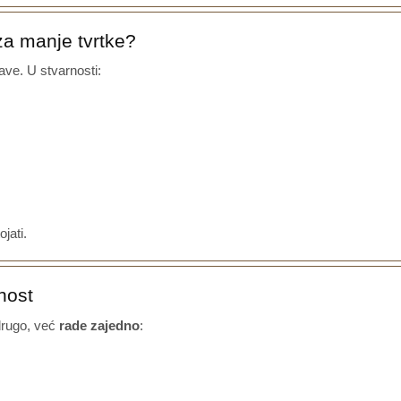
za manje tvrtke?
ave. U stvarnosti:
jati.
nost
drugo, već
rade zajedno
: