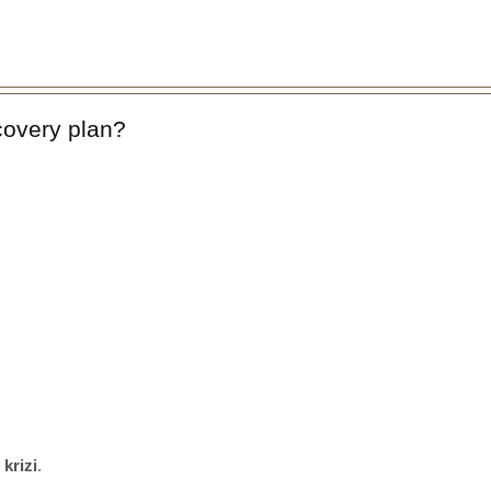
ecovery plan?
 krizi
.