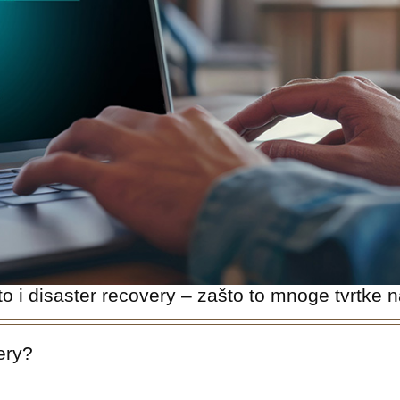
to i disaster recovery – zašto to mnoge tvrtke 
ery?