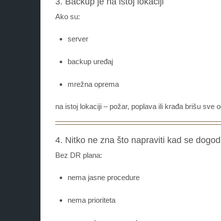
3. Backup je na istoj lokaciji
Ako su:
server
backup uređaj
mrežna oprema
na istoj lokaciji – požar, poplava ili krađa brišu sv
4. Nitko ne zna što napraviti kad se dogo
Bez DR plana:
nema jasne procedure
nema prioriteta