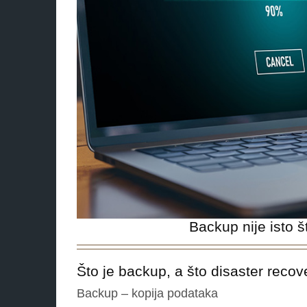
Backup nije isto š
Što je backup, a što disaster recov
Backup – kopija podataka