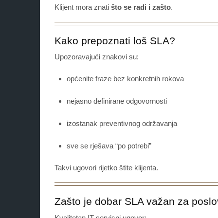
Klijent mora znati
što se radi i zašto
.
Kako prepoznati loš SLA?
Upozoravajući znakovi su:
općenite fraze bez konkretnih rokova
nejasno definirane odgovornosti
izostanak preventivnog održavanja
sve se rješava “po potrebi”
Takvi ugovori rijetko štite klijenta.
Zašto je dobar SLA važan za poslo
Kvalitetan IT servisni ugovor: