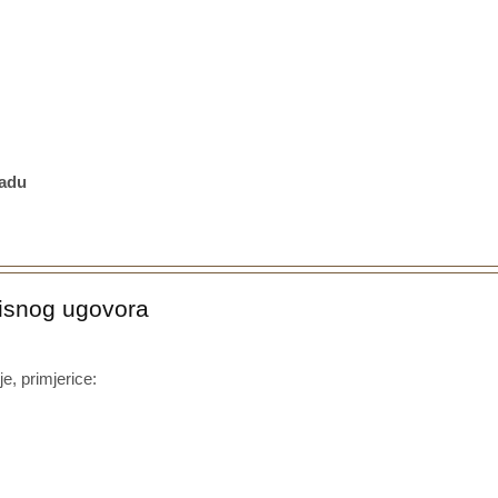
radu
visnog ugovora
e, primjerice: