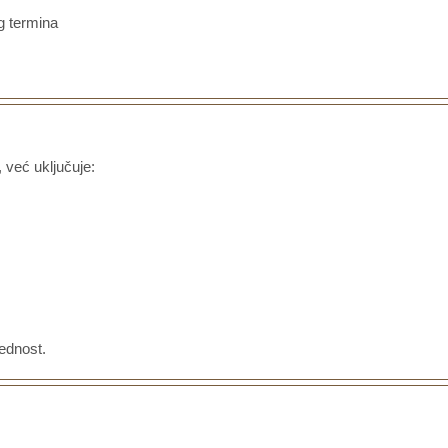
g termina
 već uključuje:
jednost.