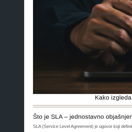
Kako izgleda
Što je SLA – jednostavno objašnje
SLA (Service Level Agreement) je ugovor koji defini