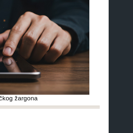
ičkog žargona