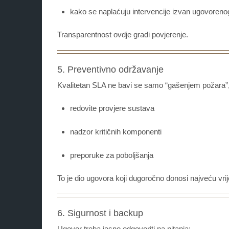
kako se naplaćuju intervencije izvan ugovoreno
Transparentnost ovdje gradi povjerenje.
5. Preventivno održavanje
Kvalitetan SLA ne bavi se samo “gašenjem požara”,
redovite provjere sustava
nadzor kritičnih komponenti
preporuke za poboljšanja
To je dio ugovora koji dugoročno donosi najveću vri
6. Sigurnost i backup
Ugovor treba jasno odgovoriti na pitanja: