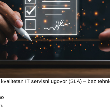
 kvalitetan IT servisni ugovor (SLA) – bez tehn
no
ra: