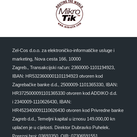
Zel-Cos d.o.o. za elektroničko-informatičke usluge i
marketing, Nova cesta 166, 10000
Zagreb., Transakcijski račun: 2360000-1101194923,
IBAN: HR5323600001101194923 otvoren kod
Zagrebačke banke d.d., 2500009-1101365330, IBAN:
HR3725000091101365330 otvoren kod ADDIKO d.d.
i 2340009-1110626430, IBAN:
HR4523400091110626430 otvoren kod Privredne banke
Zagreb d.d., Temeljni kapital u iznosu 149.000,00 kn
uplaćen je u cijelosti. Direktor Dubravko Puhelek.
Porezni broj: 03693350, OIB: 07306591551