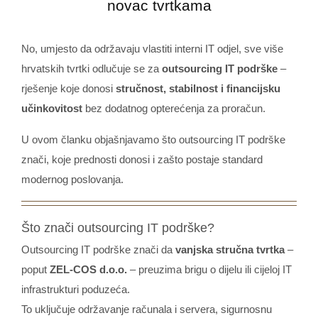
novac tvrtkama
No, umjesto da održavaju vlastiti interni IT odjel, sve više
hrvatskih tvrtki odlučuje se za
outsourcing IT podrške
–
rješenje koje donosi
stručnost, stabilnost i financijsku
učinkovitost
bez dodatnog opterećenja za proračun.
U ovom članku objašnjavamo što outsourcing IT podrške
znači, koje prednosti donosi i zašto postaje standard
modernog poslovanja.
Što znači outsourcing IT podrške?
Outsourcing IT podrške znači da
vanjska stručna tvrtka
–
poput
ZEL-COS d.o.o.
– preuzima brigu o dijelu ili cijeloj IT
infrastrukturi poduzeća.
To uključuje održavanje računala i servera, sigurnosnu