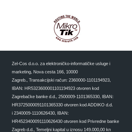
Zel-Cos d.o.o. za elektroničko-informatičke usluge i
marketing, Nova cesta 166, 10000
Zagreb., Transakcijski račun: 2360000-1101194923,
IBAN: HR5323600001101194923 otvoren kod
Zagrebačke banke d.d., 2500009-1101365330, IBAN:
HR3725000091101365330 otvoren kod ADDIKO d.d.
i 2340009-1110626430, IBAN:
HR4523400091110626430 otvoren kod Privredne banke
Zagreb d.d., Temeljni kapital u iznosu 149.000,00 kn