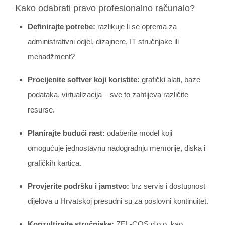
Kako odabrati pravo profesionalno računalo?
Definirajte potrebe:
razlikuje li se oprema za
administrativni odjel, dizajnere, IT stručnjake ili
menadžment?
Procijenite softver koji koristite:
grafički alati, baze
podataka, virtualizacija – sve to zahtijeva različite
resurse.
Planirajte budući rast:
odaberite model koji
omogućuje jednostavnu nadogradnju memorije, diska i
grafičkih kartica.
Provjerite podršku i jamstvo:
brz servis i dostupnost
dijelova u Hrvatskoj presudni su za poslovni kontinuitet.
Konzultirajte stručnjake:
ZEL-COS d.o.o. kao