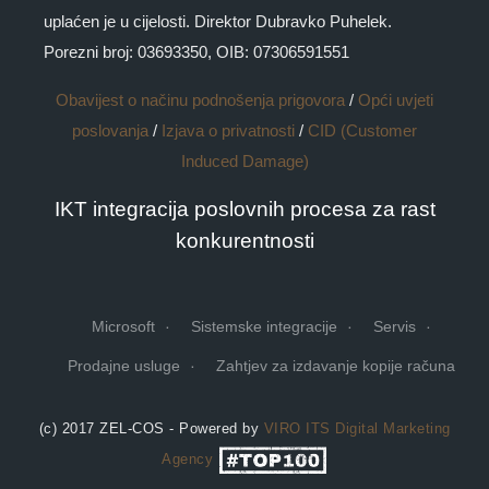
uplaćen je u cijelosti. Direktor Dubravko Puhelek.
Porezni broj: 03693350, OIB: 07306591551
Obavijest o načinu podnošenja prigovora
/
Opći uvjeti
poslovanja
/
Izjava o privatnosti
/
CID (Customer
Induced Damage)
IKT integracija poslovnih procesa za rast
konkurentnosti
Microsoft
Sistemske integracije
Servis
Prodajne usluge
Zahtjev za izdavanje kopije računa
(c) 2017 ZEL-COS - Powered by
VIRO ITS
Digital Marketing
Agency