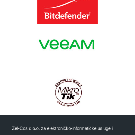
Zel-Cos d.o.o. za elektroničko-informatičke usluge i