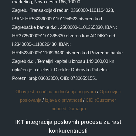
marketing, Nova cesta 166, 10000
Zagreb., Transakcijski račun: 2360000-1101194923,
IBAN: HR5323600001101194923 otvoren kod
Zagrebačke banke d.d., 2500009-1101365330, IBAN:
HR3725000091101365330 otvoren kod ADDIKO d.d.
i 2340009-1110626430, IBAN:
HR4523400091110626430 otvoren kod Privredne banke
Zagreb d.d., Temeljni kapital u iznosu 149.000,00 kn
uplaćen je u cijelosti. Direktor Dubravko Puhelek.
Porezni broj: 03693350, OIB: 07306591551
Obavijest o načinu podnošenja prigovora
/
Opći uvjeti
poslovanja
/
Izjava o privatnosti
/
CID (Customer
Induced Damage)
IKT integracija poslovnih procesa za rast
konkurentnosti