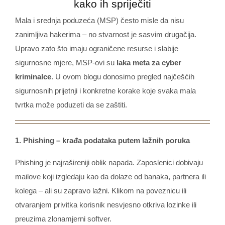
kako ih spriječiti
Mala i srednja poduzeća (MSP) često misle da nisu
zanimljiva hakerima – no stvarnost je sasvim drugačija.
Upravo zato što imaju ograničene resurse i slabije
sigurnosne mjere, MSP-ovi su
laka meta za cyber
kriminalce
. U ovom blogu donosimo pregled najčešćih
sigurnosnih prijetnji i konkretne korake koje svaka mala
tvrtka može poduzeti da se zaštiti.
1. Phishing – krađa podataka putem lažnih poruka
Phishing je najrašireniji oblik napada. Zaposlenici dobivaju
mailove koji izgledaju kao da dolaze od banaka, partnera ili
kolega – ali su zapravo lažni. Klikom na poveznicu ili
otvaranjem privitka korisnik nesvjesno otkriva lozinke ili
preuzima zlonamjerni softver.