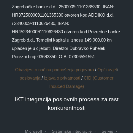
Zagrebačke banke d.d., 2500009-1101365330, IBAN:
HR3725000091101365330 otvoren kod ADDIKO d.d.
i 2340009-1110626430, IBAN:
HR4523400091110626430 otvoren kod Privredne banke
Zagreb d.d., Temeljni kapital u iznosu 149.000,00 kn
uplaćen je u cijelosti. Direktor Dubravko Puhelek.
Porezni broj: 03693350, OIB: 07306591551
Obavijest o načinu podnošenja prigovora
/
Opći uvjeti
poslovanja
/
Izjava o privatnosti
/
CID (Customer
Induced Damage)
IKT integracija poslovnih procesa za rast
konkurentnosti
Microsoft
Sistemske integracije
Servis