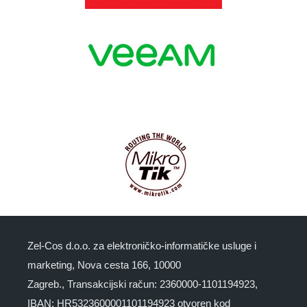
Zel-Cos d.o.o. za elektroničko-informatičke usluge i
marketing, Nova cesta 166, 10000
Zagreb., Transakcijski račun: 2360000-1101194923,
IBAN: HR5323600001101194923 otvoren kod