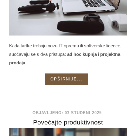
Kada tvrtke trebaju novu IT opremu ili softverske licence,
suočavaju se s dva pristupa:
ad hoc kupnja
i
projektna
prodaja
.
OPŠIRNIJE...
OBJAVLJENO: 03 STUDENI 2025
Povećajte produktivnost