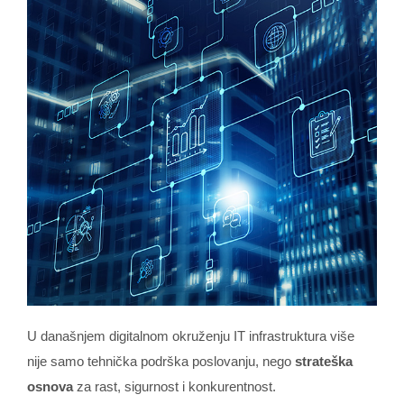
U današnjem digitalnom okruženju IT infrastruktura više
nije samo tehnička podrška poslovanju, nego
strateška
osnova
za rast, sigurnost i konkurentnost.