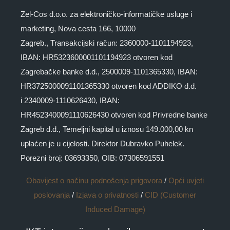
Zel-Cos d.o.o. za elektroničko-informatičke usluge i
marketing, Nova cesta 166, 10000
Zagreb., Transakcijski račun: 2360000-1101194923,
IBAN: HR5323600001101194923 otvoren kod
Zagrebačke banke d.d., 2500009-1101365330, IBAN:
HR3725000091101365330 otvoren kod ADDIKO d.d.
i 2340009-1110626430, IBAN:
HR4523400091110626430 otvoren kod Privredne banke
Zagreb d.d., Temeljni kapital u iznosu 149.000,00 kn
uplaćen je u cijelosti. Direktor Dubravko Puhelek.
Porezni broj: 03693350, OIB: 07306591551
Obavijest o načinu podnošenja prigovora
/
Opći uvjeti
poslovanja
/
Izjava o privatnosti
/
CID (Customer
Induced Damage)